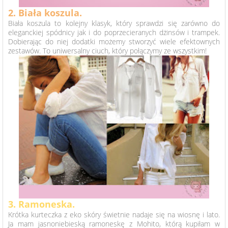
2. Biała koszula.
Biała koszula to kolejny klasyk, który sprawdzi się zarówno do
eleganckiej spódnicy jak i do poprzecieranych dżinsów i trampek.
Dobierając do niej dodatki możemy stworzyć wiele efektownych
zestawów. To uniwersalny ciuch, który połączymy ze wszystkim!
3. Ramoneska.
Krótka kurteczka z eko skóry świetnie nadaje się na wiosnę i lato.
Ja mam jasnoniebieską ramoneskę z Mohito, którą kupiłam w