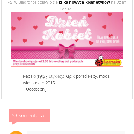
PS: W Biedronce pojawiło się
kilka nowych kosmetyków
na Dzień
Kobiet! :)
Pepa
o
19:57
Etykiety:
Kącik porad Pepy
,
moda
,
wiosna/lato 2015
Udostępnij
53 komentarze: