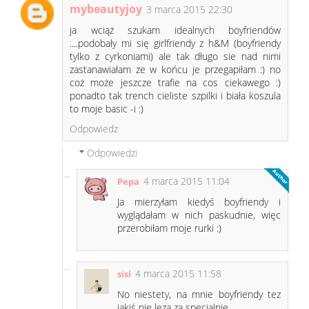
mybeautyjoy
3 marca 2015 22:30
ja wciąż szukam idealnych boyfriendów
....podobały mi się girlfriendy z h&M (boyfriendy
tylko z cyrkoniami) ale tak długo sie nad nimi
zastanawiałam ze w końcu je przegapiłam :) no
coż może jeszcze trafie na cos ciekawego :)
ponadto tak trench cieliste szpilki i biała koszula
to moje basic -i :)
Odpowiedz
Odpowiedzi
4 marca 2015 11:04
Pepa
Ja mierzyłam kiedyś boyfriendy i
wyglądałam w nich paskudnie, więc
przerobiłam moje rurki :)
4 marca 2015 11:58
sisi
No niestety, na mnie boyfriendy tez
jakiś nie lezą za specjalnie...