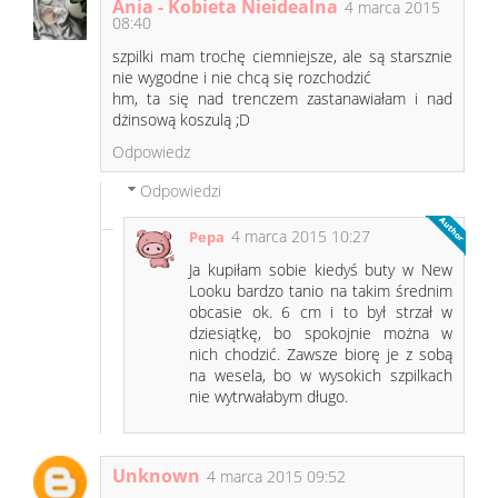
Ania - Kobieta Nieidealna
4 marca 2015
08:40
szpilki mam trochę ciemniejsze, ale są starsznie
nie wygodne i nie chcą się rozchodzić
hm, ta się nad trenczem zastanawiałam i nad
dżinsową koszulą ;D
Odpowiedz
Odpowiedzi
4 marca 2015 10:27
Pepa
Ja kupiłam sobie kiedyś buty w New
Looku bardzo tanio na takim średnim
obcasie ok. 6 cm i to był strzał w
dziesiątkę, bo spokojnie można w
nich chodzić. Zawsze biorę je z sobą
na wesela, bo w wysokich szpilkach
nie wytrwałabym długo.
Unknown
4 marca 2015 09:52