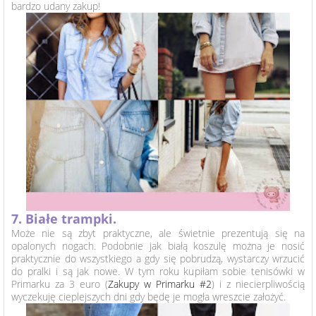
bardzo udany zakup!
7. Białe trampki.
Może nie są zbyt praktyczne, ale świetnie prezentują się na
opalonych nogach. Podobnie jak białą koszulę można je nosić
praktycznie do wszystkiego a gdy się pobrudzą, wystarczy wrzucić
do pralki i są jak nowe. W tym roku kupiłam sobie tenisówki w
Primarku za 3 euro (
Zakupy w Primarku #2
) i z niecierpliwością
wyczekuję cieplejszych dni gdy będę je mogła wreszcie założyć.