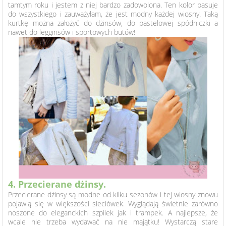
tamtym roku i jestem z niej bardzo zadowolona. Ten kolor pasuje
do wszystkiego i zauważyłam, że jest modny każdej wiosny. Taką
kurtkę można założyć do dżinsów, do pastelowej spódniczki a
nawet do legginsów i sportowych butów!
4. Przecierane dżinsy.
Przecierane dżinsy są modne od kilku sezonów i tej wiosny znowu
pojawią się w większości sieciówek. Wyglądają świetnie zarówno
noszone do eleganckich szpilek jak i trampek. A najlepsze, że
wcale nie trzeba wydawać na nie majątku! Wystarczą stare