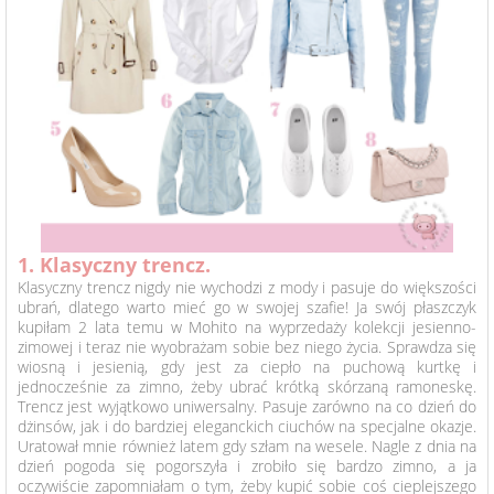
1. Klasyczny trencz.
Klasyczny trencz nigdy nie wychodzi z mody i pasuje do większości
ubrań, dlatego warto mieć go w swojej szafie! Ja swój płaszczyk
kupiłam 2 lata temu w Mohito na wyprzedaży kolekcji jesienno-
zimowej i teraz nie wyobrażam sobie bez niego życia. Sprawdza się
wiosną i jesienią, gdy jest za ciepło na puchową kurtkę i
jednocześnie za zimno, żeby ubrać krótką skórzaną ramoneskę.
Trencz jest wyjątkowo uniwersalny. Pasuje zarówno na co dzień do
dżinsów, jak i do bardziej eleganckich ciuchów na specjalne okazje.
Uratował mnie również latem gdy szłam na wesele. Nagle z dnia na
dzień pogoda się pogorszyła i zrobiło się bardzo zimno, a ja
oczywiście zapomniałam o tym, żeby kupić sobie coś cieplejszego