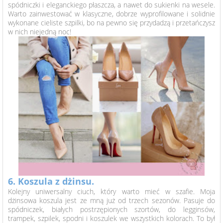
spódniczki i eleganckiego płaszcza, a nawet do sukienki na wesele.
Warto zainwestować w klasyczne, dobrze wyprofilowane i solidnie
wykonane cieliste szpilki, bo na pewno się przydadzą i przetańczysz
w nich niejedną noc!
6. Koszula z dżinsu.
Kolejny uniwersalny ciuch, który warto mieć w szafie. Moja
dżinsowa koszula jest ze mną już od trzech sezonów. Pasuje do
spódniczek, białych postrzępionych szortów, do legginsów,
trampek, szpilek, spodni i koszulek we wszystkich kolorach. To był