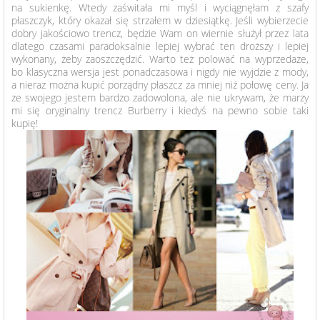
na sukienkę. Wtedy zaświtała mi myśl i wyciągnęłam z szafy
płaszczyk, który okazał się strzałem w dziesiątkę. Jeśli wybierzecie
dobry jakościowo trencz, będzie Wam on wiernie służył przez lata
dlatego czasami paradoksalnie lepiej wybrać ten droższy i lepiej
wykonany, żeby zaoszczędzić. Warto też polować na wyprzedaże,
bo klasyczna wersja jest ponadczasowa i nigdy nie wyjdzie z mody,
a nieraz można kupić porządny płaszcz za mniej niż połowę ceny. Ja
ze swojego jestem bardzo zadowolona, ale nie ukrywam, że marzy
mi się oryginalny trencz Burberry i kiedyś na pewno sobie taki
kupię!