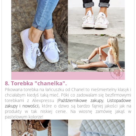
8. Torebka "chanelka".
Pikowana torebka na łańcuszku od Chanel to nieśmiertelny klasyk i
chciałabym kiedyś taką mieć. Póki co zadowalam się bezfirmowymi
torebkami z Aliexpressu (
Październikowe zakupy
,
Listopadowe
zakupy i nowości
), które o dziwo są bardzo fajniej jakości jak na
produkty w tak niskiej cenie. Na wiosnę zamówię jakąś w
pastelowym kolorze!