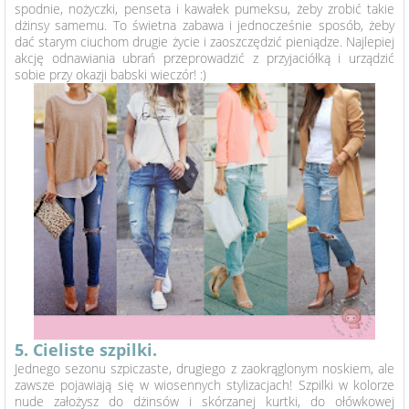
spodnie, nożyczki, penseta i kawałek pumeksu, żeby zrobić takie
dżinsy samemu. To świetna zabawa i jednocześnie sposób, żeby
dać starym ciuchom drugie życie i zaoszczędzić pieniądze. Najlepiej
akcję odnawiania ubrań przeprowadzić z przyjaciółką i urządzić
sobie przy okazji babski wieczór! :)
5. Cieliste szpilki.
Jednego sezonu szpiczaste, drugiego z zaokrąglonym noskiem, ale
zawsze pojawiają się w wiosennych stylizacjach! Szpilki w kolorze
nude założysz do dżinsów i skórzanej kurtki, do ołówkowej