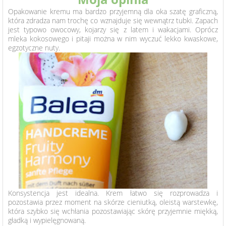
Opakowanie kremu ma bardzo przyjemną dla oka szatę graficzną,
która zdradza nam trochę co wznajduje się wewnątrz tubki. Zapach
jest typowo owocowy, kojarzy się z latem i wakacjami. Oprócz
mleka kokosowego i pitaji można w nim wyczuć lekko kwaskowe,
egzotyczne nuty
.
Konsystencja jest idealna. Krem łatwo się rozprowadza i
pozostawia przez moment na skórze cieniutką, oleistą warstewkę,
która szybko się wchłania pozostawiając skórę przyjemnie miękką,
gładką i wypielęgnowaną.