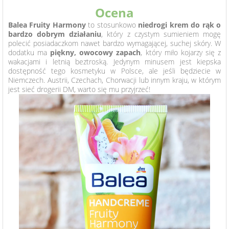
Ocena
Balea Fruity Harmony
to stosunkowo
niedrogi krem do rąk o
bardzo dobrym działaniu
, który z czystym sumieniem mogę
polecić posiadaczkom nawet bardzo wymagającej, suchej skóry. W
dodatku ma
piękny, owocowy zapach
, który miło kojarzy się z
wakacjami i letnią beztroską. Jedynym minusem jest kiepska
dostępność tego kosmetyku w Polsce, ale jeśli będziecie w
Niemczech. Austrii, Czechach, Chorwacji lub innym kraju, w którym
jest sieć drogerii DM, warto się mu przyjrzeć!