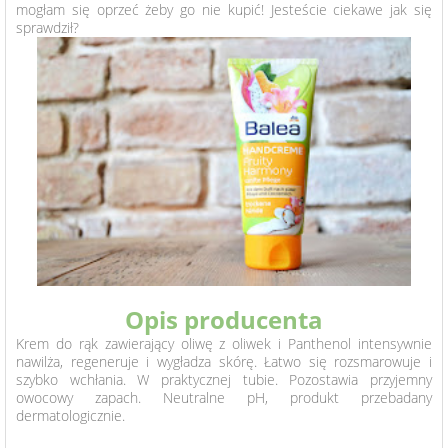
mogłam się oprzeć żeby go nie kupić! Jesteście ciekawe jak się
URODA
sprawdził?
LIFESTYLE
O MNIE
WSPÓŁPRACA
ENGLISH
Opis producenta
Krem do rąk zawierający oliwę z oliwek i Panthenol intensywnie
nawilża, regeneruje i wygładza skórę. Łatwo się rozsmarowuje i
szybko wchłania. W praktycznej tubie. Pozostawia przyjemny
owocowy zapach. Neutralne pH, produkt przebadany
dermatologicznie.