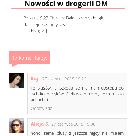
Nowości w drogerii DM
Pepa
o
19:22
Etykiety:
Balea
,
kremy do rąk
,
Recenzje kosmetyków
Udostępnij
17 komentarzy:
Kejt
27 czerwca 2015 19:26
Ile plusów! :D Szkoda, że nie mam dostępu do
tych kosmetyków. Ciekawią mnie mgiełki do ciała
od nich :)
Odpowiedz
Alicja S.
27 czerwca 2015 19:38
hoho, same plusy :) Jeszcze nigdy nie miałam