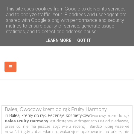
This site uses cookies from Google to deliver its services
and to analyze traffic. Your IP address and user-agent are
shared with Google along with performance and security
metrics to ensure quality of service, generate usage
statistics, and to detect and address abuse.
LEARN MORE
GOT IT
PODRÓŻE
Balea, Owocowy krem do rąk Fruity Harmony
in
Balea
,
kremy do rąk
,
Recenzje kosmetyków
Owocowy krem do rąk
Balea Fruity Harmony
jest dostępny w drogeriach DM od niedawna,
FOTOGRAFIA
przez co nie ma jeszcze zbyt wielu recenzji. Bardzo lubię wszelkie
i gdy zobaczyłam to wakacyjne opakowanie na półce, nie
nowości