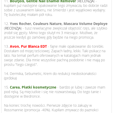
11.
Bourjois, Gentle Nail Enamel Remover
(
RECENZJA
) -
kupiłam już następne opakowanie tego zmywacza, bo dobrze radzi
sobie z usuwaniem lakieru, nie śmierdzi i jest wyjątkowo wydajny.
Tę buteleczkę miałam pół roku.
12.
Yves Rocher, Couleurs Nature, Mascara Volume Deploye
(
RECENZJA
) - tusz rewelacyjnie zwiększał objętość rzęs, ale szybko
zrobił się gęsty. Mimo tego służył mi 3 miesiące. Możliwe, że
jeszcze kiedyś go zamówię gdy będzie na niego promocja.
13.
Avon, Pur Blanca EDT
- fajne małe opakowanie do torebki.
Dostałam od mojej teściowej. Zapach ładny, lekki. Taki psikacz na
lato. Na temat perfum oferowanych w katalogach mam jednak
swoje zdanie. Dla mnie wszystkie pachną podobnie i nie mają po
prostu "tego czegoś".
14. Dermika, Sebumetic, Krem do redukcji niedoskonałości
(próbka)
15.
Carea, Płatki kosmetyczne
- bardzo je lubię i zawsze mam
pod ręką. Są mięciutkie i się nie rozwarstwiają. Do tego tanie i
dostępne w Biedronce.
Na koniec trochę nowości. Pierwsze zdjęcie to zakupy w
Rossmannie (promocja -40%). Kupiłam zmywacz do paznokci