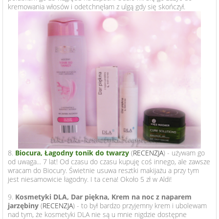
kremowania włosów i odetchnęłam z ulgą gdy się skończył.
8.
Biocura, Łagodny tonik do twarzy
(
RECENZJA
) - używam go
od uwaga... 7 lat! Od czasu do czasu kupuję coś innego, ale zawsze
wracam do Biocury. Świetnie usuwa resztki makijażu a przy tym
jest niesamowicie łagodny. I ta cena! Około 5 zł w Aldi!
9.
Kosmetyki DLA, Dar piękna, Krem na noc z naparem
jarzębiny
(
RECENZJA
) - to był bardzo przyjemny krem i ubolewam
nad tym, że kosmetyki DLA nie są u mnie nigdzie dostępne