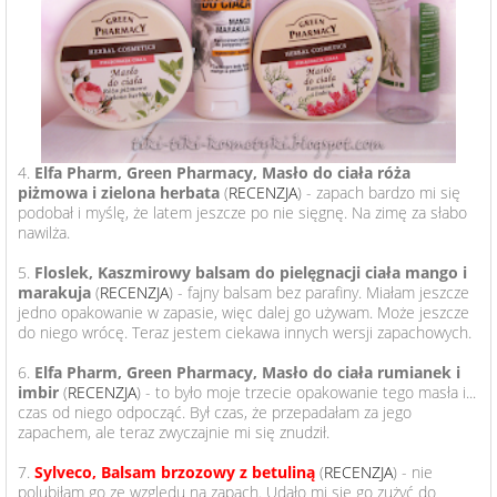
4.
Elfa Pharm, Green Pharmacy, Masło do ciała róża
piżmowa i zielona herbata
(
RECENZJA
) - zapach bardzo mi się
podobał i myślę, że latem jeszcze po nie sięgnę. Na zimę za słabo
nawilża.
5.
Floslek, Kaszmirowy balsam do pielęgnacji ciała mango i
marakuja
(
RECENZJA
) - fajny balsam bez parafiny. Miałam jeszcze
jedno opakowanie w zapasie, więc dalej go używam. Może jeszcze
do niego wrócę. Teraz jestem ciekawa innych wersji zapachowych.
6.
Elfa Pharm, Green Pharmacy, Masło do ciała rumianek i
imbir
(
RECENZJA
) - to było moje trzecie opakowanie tego masła i...
czas od niego odpocząć. Był czas, że przepadałam za jego
zapachem, ale teraz zwyczajnie mi się znudził.
7.
Sylveco, Balsam brzozowy z betuliną
(
RECENZJA
) - nie
polubiłam go ze względu na zapach. Udało mi się go zużyć do