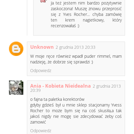
Ja też jestem nim bardzo pozytywnie
zaskoczona! Muszę znowu przeprosić
się z Yves Rocher... chyba zamówię
ten krem nagietkowy, który
recenzowałaś :)
Unknown
2 grudnia 2013 20:33
W moje ręce również wpadł puder rimmel, mam
nadzieję, że dobrze się sprawdzi :)
Odpowiedz
Ania - Kobieta Nieidealna
2 grudnia 2013
20:39
o fajna ta paletka korektorów
gdyby gdzieś był u mnie sklep stacjonarny Yvess
Rocher to może bym się na coś skusiła,a tak
jakoś nigdy nie mogę sie zdecydować żeby coś
zamowić
Odpowiedz