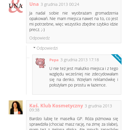
Una
3 grudnia 2013 00:24
Ja nadal sobie nie wyobrażam gromadzenia
opakowań. Nie mam miejsca nawet na to, co jest
mi potrzebne, więc wszystko zbędne szybko idzie
precz. ;-)
Odpowiedz
Odpowiedzi
3 grudnia 2013 17:18
Pepa
U nie też jest malutko miejsca i z tego
względu wcześniej nie zdecydowałam
się na denko. Wzięłam reklamówkę i
położyłam po prostu w łazience.
Kaś. Klub Kosmetyczny
3 grudnia 2013
09:38
Bardzo lubię te masełka GP. Róża piżmowa się
sprawdziła (chociaż masz rację, na zimę za słabe),
mam też z zieloną glinką. Ale innych zapachów