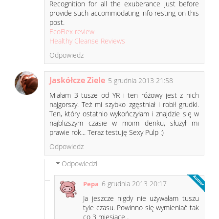
Recognition for all the exuberance just before
provide such accommodating info resting on this
post.
EcoFlex review
Healthy Cleanse Reviews
Odpowiedz
Jaskółcze Ziele
5 grudnia 2013 21:58
Miałam 3 tusze od YR i ten różowy jest z nich
najgorszy. Też mi szybko zgęstniał i robił grudki.
Ten, który ostatnio wykończyłam i znajdzie się w
najbliższym czasie w moim denku, służył mi
prawie rok... Teraz testuję Sexy Pulp :)
Odpowiedz
Odpowiedzi
6 grudnia 2013 20:17
Pepa
Ja jeszcze nigdy nie używałam tuszu
tyle czasu. Powinno się wymieniać tak
co 3 miesiące...