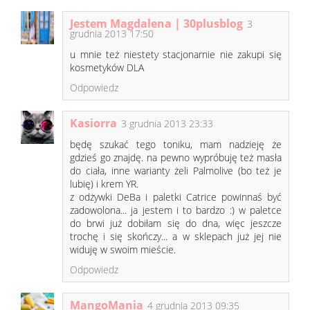
Jestem Magdalena | 30plusblog
3
grudnia 2013 17:50
u mnie też niestety stacjonarnie nie zakupi się
kosmetyków DLA
Odpowiedz
Kasiorra
3 grudnia 2013 23:33
będę szukać tego toniku, mam nadzieję że
gdzieś go znajdę. na pewno wypróbuję też masła
do ciała, inne warianty żeli Palmolive (bo też je
lubię) i krem YR.
z odżywki DeBa i paletki Catrice powinnaś być
zadowolona... ja jestem i to bardzo :) w paletce
do brwi już dobiłam się do dna, więc jeszcze
trochę i się skończy... a w sklepach już jej nie
widuję w swoim mieście.
Odpowiedz
MangoMania
4 grudnia 2013 09:35