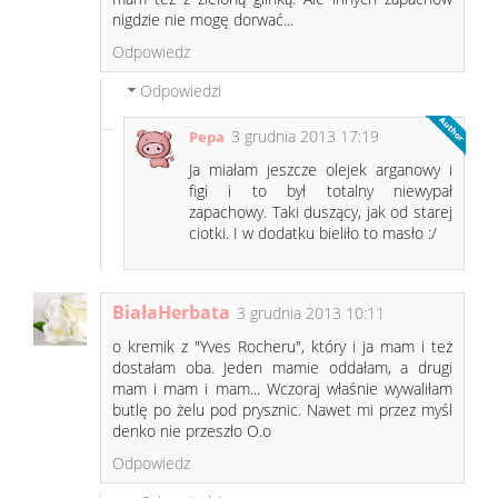
nigdzie nie mogę dorwać...
Odpowiedz
Odpowiedzi
3 grudnia 2013 17:19
Pepa
Ja miałam jeszcze olejek arganowy i
figi i to był totalny niewypał
zapachowy. Taki duszący, jak od starej
ciotki. I w dodatku bieliło to masło :/
BiałaHerbata
3 grudnia 2013 10:11
o kremik z "Yves Rocheru", który i ja mam i też
dostałam oba. Jeden mamie oddałam, a drugi
mam i mam i mam... Wczoraj właśnie wywaliłam
butlę po żelu pod prysznic. Nawet mi przez myśl
denko nie przeszło O.o
Odpowiedz