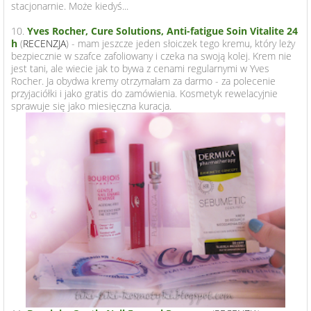
stacjonarnie. Może kiedyś...
10.
Yves Rocher, Cure Solutions, Anti-fatigue Soin Vitalite 24
h
(
RECENZJA
) - mam jeszcze jeden słoiczek tego kremu, który leży
bezpiecznie w szafce zafoliowany i czeka na swoją kolej. Krem nie
jest tani, ale wiecie jak to bywa z cenami regularnymi w Yves
Rocher. Ja obydwa kremy otrzymałam za darmo - za polecenie
przyjaciółki i jako gratis do zamówienia. Kosmetyk rewelacyjnie
sprawuje się jako miesięczna kuracja.