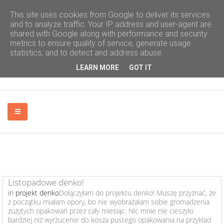
This site uses cookies from Google to deliver its services
and to analyze traffic. Your IP address and user-agent are
shared with Google along with performance and security
metrics to ensure quality of service, generate usage
statistics, and to detect and address abuse.
LEARN MORE
GOT IT
PODRÓŻE
Listopadowe denko!
in
projekt denko
Dołączyłam do projektu denko! Muszę przyznać, że
z początku miałam opory, bo nie wyobrażałam sobie gromadzenia
FOTOGRAFIA
zużytych opakowań przez cały miesiąc. Nic mnie nie cieszyło
bardziej niż wyrzucenie do kosza pustego opakowania na przykład