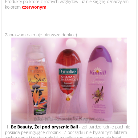
Produkty po które z różnych względów już nie sięgnę oznaczyłam
kolorem
czerwonym
.
Zapraszam na moje pierwsze denko :)
1.
Be Beauty, Żel pod prysznic Bali
- żel bardzo ładnie pachnie i
posiada peelingujące drobinki. Z początku nie byłam tym faktem
zachwycona i trochę poleżał na półce czekając na swoją kolej.