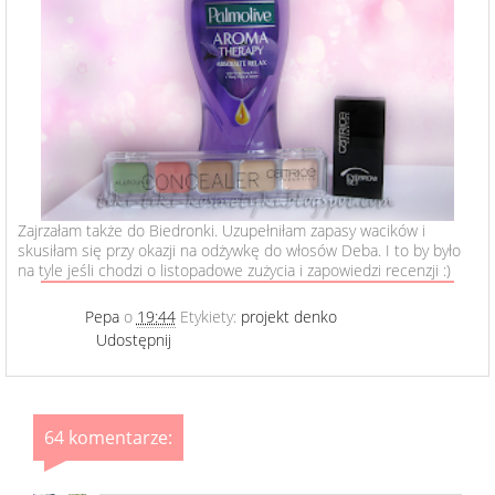
Zajrzałam także do Biedronki. Uzupełniłam zapasy wacików i
skusiłam się przy okazji na odżywkę do włosów Deba. I to by było
na tyle jeśli chodzi o listopadowe zużycia i zapowiedzi recenzji :)
Pepa
o
19:44
Etykiety:
projekt denko
Udostępnij
64 komentarze: