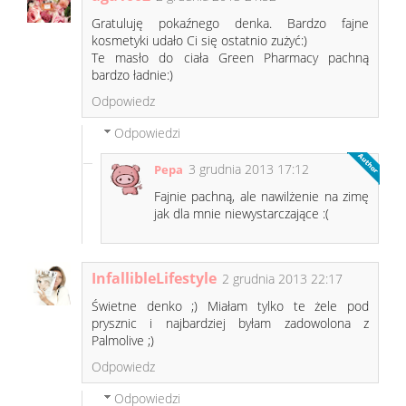
Gratuluję pokaźnego denka. Bardzo fajne
kosmetyki udało Ci się ostatnio zużyć:)
Te masło do ciała Green Pharmacy pachną
bardzo ładnie:)
Odpowiedz
Odpowiedzi
3 grudnia 2013 17:12
Pepa
Fajnie pachną, ale nawilżenie na zimę
jak dla mnie niewystarczające :(
InfallibleLifestyle
2 grudnia 2013 22:17
Świetne denko ;) Miałam tylko te żele pod
prysznic i najbardziej byłam zadowolona z
Palmolive ;)
Odpowiedz
Odpowiedzi