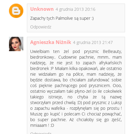
Unknown
4 grudnia 2013 20:16
Zapachy tych Palmolive są super :)
Odpowiedz
Agnieszka Niżnik
4 grudnia 2013 21:47
Uwielbiam ten żel pod prysznic BeBeauty,
biedronkowy.. Cudownie pachnie, mmm.. mam
nadzieję, że nie jest to zapach afrykańskich
biedronek :P Miałam kilka opakowań, ale ostatnio
nie widziałam go na półce, mam nadzieję, że
będzie dostawa, bo chciałam zafundować sobie
coś pięknie pachnącego pod prysznicem. Ooo,
ostatnio wyczaiłam taki płyno-żel (o ile cokolwiek
takiego istnieje, no chyba że tą nazwę
stworzyłam przed chwilą :D) pod prysznic z Luksji
o zapachu wafelka - rozpłynęłam się po prostu !
Muszę go kupić i polecam Ci chociaż powąchać,
bo super pachnie. Aż chciałoby się go zjeść,
mniaaam ! :D
Odpowiedz