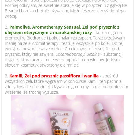
Później odkryłam, że świetnie spisuje się w połączeniu z gąbką Be
Beauty i bardzo chętnie używałam. Może jeszcze kiedyś do niego
wrócę.
2.
Palmolive, Aromatherapy Sensual, Żel pod prysznic z
olejkiem eterycznym z marokańskiej róży
- kupiłam go na
promocji w Biedronce i pokochałam za zapach. Teraz przeżywam
manię na żele Aromatherapy i testuję wszystkie po kolei. Do tej
wersji na pewno jeszcze wrócę. Co ciekawe to jedyny żel pod
prysznic, który nie zawierał
Cocamidopropyl Betaine
- substancji
myjącej, która uczula mnie w szamponach do włosów. Jednym
słowem kosmetyk stworzony dla mnie :)
3.
Kamill, Żel pod prysznic passiflora i wanilia
- spośród
wszystkich żeli, które wygrałam w konkursie Kamill ten pachniał
zdecydowanie najładniej. Używałam go do mycia rąk, bo odniosłam
wrażenie, że trochę wysusza.