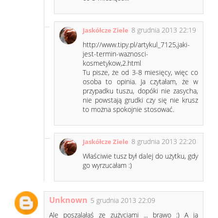
8 grudnia 2013 22:19
Jaskółcze Ziele
http://www.tipy.pl/artykul_7125,jaki-
jest-termin-waznosci-
kosmetykow,2.html
Tu pisze, że od 3-8 miesięcy, więc co
osoba to opinia. Ja czytałam, że w
przypadku tuszu, dopóki nie zasycha,
nie powstają grudki czy się nie krusz
to można spokojnie stosować.
8 grudnia 2013 22:20
Jaskółcze Ziele
Właściwie tusz był dalej do użytku, gdy
go wyrzucałam :)
Unknown
5 grudnia 2013 22:09
Ale poszalałaś ze zużyciami ... brawo :) A ja