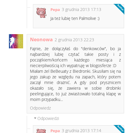
3 grudnia 2013 17:13
Pepa
Ja też lubię ten Palmolive :)
Neonowa
2 grudnia 2013 22:23
Fajnie, że dołączyłaś do "denkowców", bo ja
najbardziej lubię czytać takie posty i z
początkiem/końcem każdego miesiąca z
niecierpliwością ich wypatruję w blogosferze :D
Miałam żel BeBeuaty z Biedronki. Skusiłam się na
jego zakup ze względu na zapach, który potem
zaczął mnie drażnić. A gdy pod prysznicem
okazało się, że zawiera w sobie drobinki
peelingujące, to już zwiastowało totalną klapę w
moim przypadku...
Odpowiedz
Odpowiedzi
3 grudnia 2013 17:14
Pepa