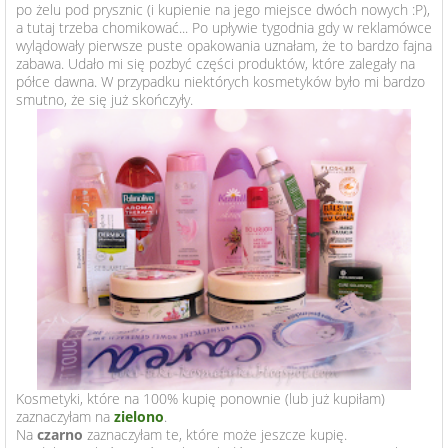
po żelu pod prysznic (i kupienie na jego miejsce dwóch nowych :P),
URODA
a tutaj trzeba chomikować... Po upływie tygodnia gdy w reklamówce
wylądowały pierwsze puste opakowania uznałam, że to bardzo fajna
zabawa. Udało mi się pozbyć części produktów, które zalegały na
półce dawna. W przypadku niektórych kosmetyków było mi bardzo
LIFESTYLE
smutno, że się już skończyły.
O MNIE
WSPÓŁPRACA
ENGLISH
Kosmetyki, które na 100% kupię ponownie (lub już kupiłam)
zaznaczyłam na
zielono
.
Na
czarno
zaznaczyłam te, które może jeszcze kupię.