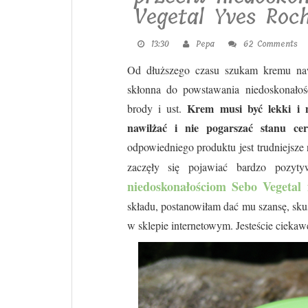
Vegetal Yves Roc
13:30
Pepa
62 Comments
Od dłuższego czasu szukam kremu nawi
skłonna do powstawania niedoskonałoś
Krem musi być lekki i
brody i ust.
nawilżać i nie pogarszać stanu cer
odpowiedniego produktu jest trudniejsze
zaczęły się pojawiać bardzo pozy
niedoskonałościom Sebo Vegetal
składu, postanowiłam dać mu szansę, sk
w sklepie internetowym. Jesteście ciekawe