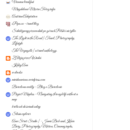
Viennese breakfast
Magdalena Mizera Fotografia
Austrian Adaptation
ePepa.eu – travel blog
Subiektywny przewodnik po górach Polski i nie tylko
The Light in the Road | Travel, Photography,
Lifestyle
The Voyagette | a travel anthology.
Z Alicją przez Wiedeń
Kaley Ann
w drodze
mividaenviena.wordpress.com
Barcelona weekly – Blog o Barcelonie
Project Mapless – Navigating through life without a
map
króliczek doświadczalny
Silesia explorer
Ann Street Studio | - Jamie Beck and Kevin
Burg, Photography, Motion, Cinemagraphs,