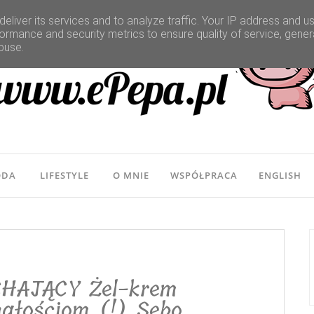
eliver its services and to analyze traffic. Your IP address and u
ormance and security metrics to ensure quality of service, gene
buse.
ODA
LIFESTYLE
O MNIE
WSPÓŁPRACA
ENGLISH
HAJĄCY Żel-krem
nałościom (!) Sebo