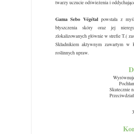
twarzy uczucie odświeżenia i oddychające
Gama Sebo Végétal
powstała z myśl
błyszczenia skóry oraz jej nieregu
zlokalizowanych głównie w strefie T.( za
Składnikiem aktywnym zawartym w ko
roślinnych upraw.
D
Wyrównuje
Pochłan
Skutecznie n
Przeciwdział
3
Kon