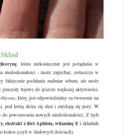
Skład
glicerynę
, która niekoniecznie jest pożądania w
ia niedoskonałości - może zapychać, zwłaszcza w
óry faktycznie pochłania nadmiar sebum, ale może
c gruczoły łojowe do jeszcze większej aktywności.
ethicone
, który jest odpowiedzialny za tworzenie na
, pod którą skóra się dusi i zatykają się pory. W
ę do powstawania nowych niedoskonałości. Z tych
y, ekstrakt z liści Aphloia, witaminę E
i składnik
m końcu (czyli w śladowych ilościach).