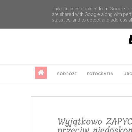
This site uses cookies from Google to d
are shared with Google along with perf
statistics, and to detect and address a
PODRÓŻE
FOTOGRAFIA
UR
Wyjątkowo ZAPYC
przeciw niedosko