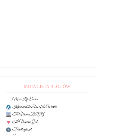
MOJA LISTA BLOGÓW
Make Life Easier
Kami and the Rest of the World
The Vienna BLOG
The Viennese Girl
Fotoblogia.pl