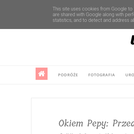
This site uses cookies from Google to d
are shared with Google along with perf
statistics, and to detect and address a
PODRÓŻE
FOTOGRAFIA
UR
Okiem Pepy: Przed