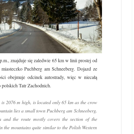
m., znajduje się zaledwie 65 km w linii prostej od
e miasteczko Puchberg am Schneeberg. Dojazd ze
zości obejmuje odcinek autostrady, więc w niecałą
 polskich Tatr Zachodnich.
is 2076 m high, is located only 65 km as the crow
mountain lies a small town Puchberg am Schneeberg.
a and the route mostly covers the section of the
n the mountains quite similar to the Polish Western