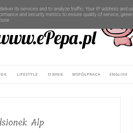
eliver its services and to analyze traffic. Your IP address and u
ormance and security metrics to ensure quality of service, gene
buse.
ODA
LIFESTYLE
O MNIE
WSPÓŁPRACA
ENGLISH
sionek Alp