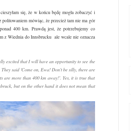
cieszyłam się, że w końcu będę mogła zobaczyć i
 z politowaniem mówiąc, że przecież tam nie ma gór
ć ponad 400 km. Prawdą jest, że potrzebujemy co
tem z Wiednia do Innsbrucku ale wcale nie oznacza
ly excited that I will have an opportunity to see the
 They said 'Come on, Ewa! Don't be silly, there are
s are more than 400 km away!'. Yes, it is true that
sbruck, but on the other hand it does not mean that