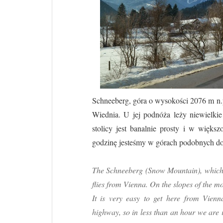
Schneeberg, góra o wysokości 2076 m n.p.
Wiednia. U jej podnóża leży niewielki
stolicy jest banalnie prosty i w więks
godzinę jesteśmy w górach podobnych do
The Schneeberg (Snow Mountain), which 
flies from Vienna. On the slopes of the 
It is very easy to get here from Vienn
highway, so in less than an hour we are i