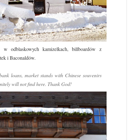
 w odblaskowych kamizelkach, billboardów z
tek i Baconaldów.
e bank loans, market stands with Chinese souvenirs
initely will not find here. Thank God!