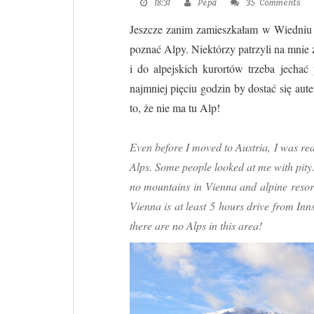
18:31
Pepa
35 Comments
Jeszcze zanim zamieszkałam w Wiedniu 
poznać Alpy. Niektórzy patrzyli na mnie
i do alpejskich kurortów trzeba jecha
najmniej pięciu godzin by dostać się au
to, że nie ma tu Alp!
Even before I moved to Austria, I was real
Alps. Some people looked at me with pity.
no mountains in Vienna and alpine resort
Vienna is at least 5 hours drive from Inn
there are no Alps in this area!