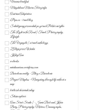
Viennese breakfast
Magdalena Mizera Fotografia
Austrian Adaptation
ePepa.eu – travel blog
Subiektywny przewodnik po górach Polski i nie tylko
The Light in the Road | Travel, Photography,
Lifestyle
The Voyagette | a travel anthology.
Z Alicją przez Wiedeń
Kaley Ann
w drodze
mividaenviena.wordpress.com
Barcelona weekly – Blog o Barcelonie
Project Mapless – Navigating through life without a
map
króliczek doświadczalny
Silesia explorer
Ann Street Studio | - Jamie Beck and Kevin
Burg, Photography, Motion, Cinemagraphs,