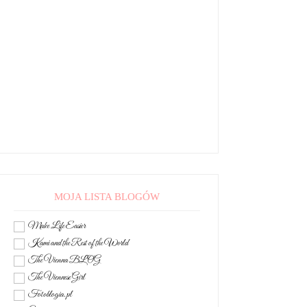
MOJA LISTA BLOGÓW
Make Life Easier
Kami and the Rest of the World
The Vienna BLOG
The Viennese Girl
Fotoblogia.pl